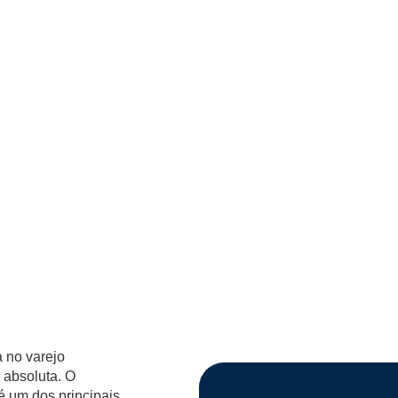
a no varejo
 absoluta. O
é um dos principais