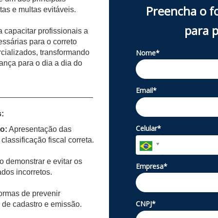
Preencha o f
tas e multas evitáveis.
para p
 capacitar profissionais a
sárias para o correto
Nome*
cializados, transformando
ança para o dia a dia do
Email*
______________________
:
Celular*
o:
Apresentação das
classificação fiscal correta.
demonstrar e evitar os
Empresa*
dos incorretos.
rmas de prevenir
CNPJ*
 de cadastro e emissão.