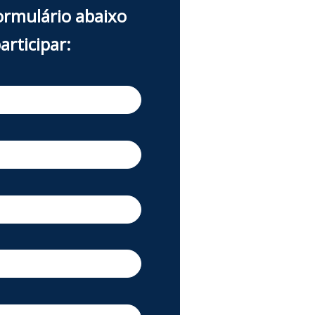
ormulário abaixo
articipar: