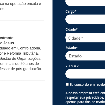
co na operação enxuta e
es.
Cargo*
_____________________
Cidade*
Cidade*
Cidade *
strante:
de Jesus
Estado*
aduado em Controladoria,
r e Reforma Tributária.
Gestão de Organizações.
 com mais de 20 anos de
7 + 9 = ?
ofessor de pós-graduação.
______________________
Eu concordo em recebe
A nossa empresa está co
respeitar sua privacidade
apenas para fins de marke